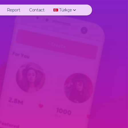
Report
Contact
Türkçe
Story
Deutsch
Highlights
English
 Photo
Español
Video
Français
 IGTV
Italiano
Reels
日本語
Profile Photo
한국어
Polski
Português
Русский
Türkçe