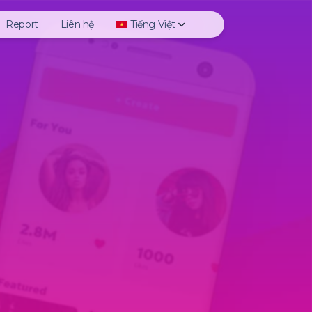
Report
Liên hệ
Tiếng Việt
y
Deutsch
ights
English
to
Español
o
Français
Italiano
s
日本語
le Photo
한국어
Polski
Português
Русский
Türkçe