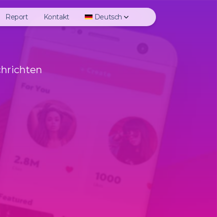
Report
Kontakt
Deutsch
tory
Deutsch
ghlights
English
chrichten
hoto
Español
ideo
Français
GTV
Italiano
eels
日本語
ofile Photo
한국어
Polski
Português
Русский
Türkçe