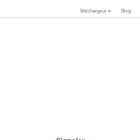
Téléchargeur
Blog
Download Instagram Sto
Download Instagram High
Download Instagram Pho
Download Instagram Vid
Download Instagram IGT
Download Instagram Ree
Download Instagram Prof