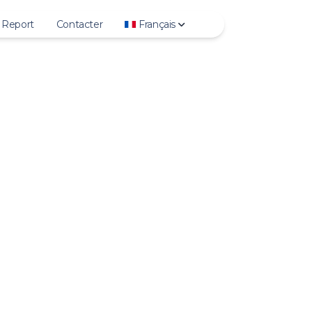
Report
Contacter
Français
ry
Deutsch
lights
English
to
Español
eo
Français
V
Italiano
ls
日本語
ile Photo
한국어
Polski
Português
Русский
Türkçe