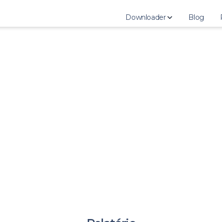
Downloader
Blog
Download Instagram Stor
Download Instagram High
Download Instagram Pho
Download Instagram Vid
Download Instagram IGT
Download Instagram Reel
Download Instagram Prof