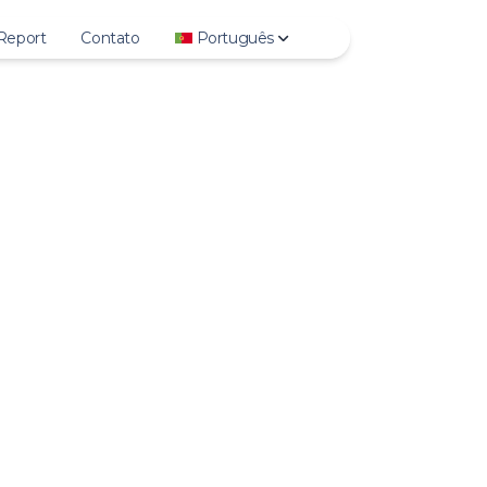
Report
Contato
Português
y
Deutsch
lights
English
to
Español
eo
Français
V
Italiano
s
日本語
ile Photo
한국어
Polski
Português
Русский
Türkçe