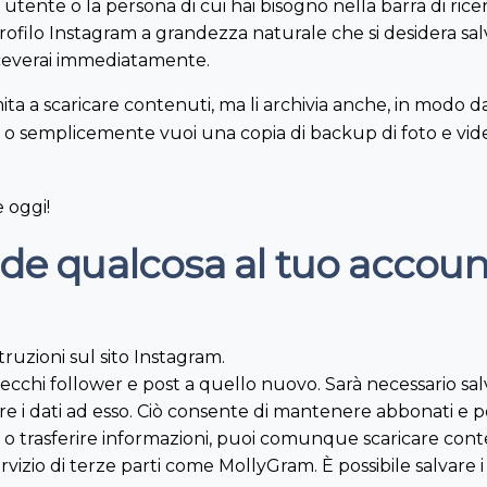
 utente o la persona di cui hai bisogno nella barra di ricerc
rofilo Instagram a grandezza naturale che si desidera sal
 riceverai immediatamente.
limita a scaricare contenuti, ma li archivia anche, in mo
i o semplicemente vuoi una copia di backup di foto e vide
e oggi!
ede qualcosa al tuo accou
ruzioni sul sito Instagram.
cchi follower e post a quello nuovo. Sarà necessario salva
re i dati ad esso. Ciò consente di mantenere abbonati e p
 o trasferire informazioni, puoi comunque scaricare conten
rvizio di terze parti come MollyGram. È possibile salvare i 