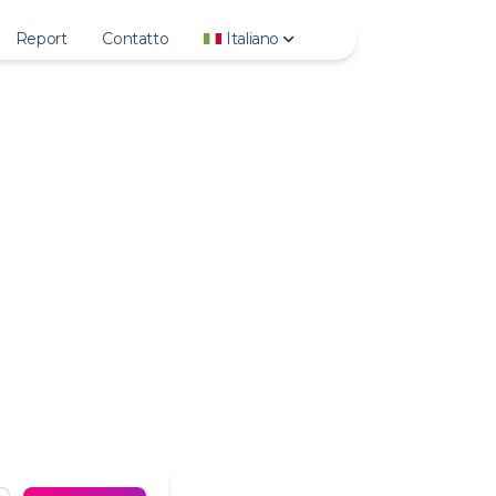
Report
Contatto
Italiano
tory
Deutsch
ghlights
English
Photo
Español
ideo
Français
GTV
Italiano
eels
日本語
ofile Photo
한국어
Polski
Português
Русский
Türkçe