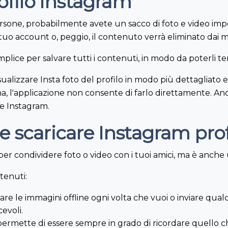
rofilo Instagram
rsone, probabilmente avete un sacco di foto e video imp
 al tuo account o, peggio, il contenuto verrà eliminato da
lice per salvare tutti i contenuti, in modo da poterli ten
isualizzare Insta foto del profilo in modo più dettagliato
na, l'applicazione non consente di farlo direttamente. Anc
re Instagram.
 scaricare Instagram prof
er condividere foto o video con i tuoi amici, ma è anche u
tenuti:
re le immagini offline ogni volta che vuoi o inviare qualc
evoli.
permette di essere sempre in grado di ricordare quello 