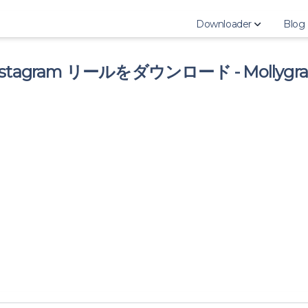
Downloader
Blog
nstagram リールをダウンロード - Mollygr
Download Instagram
Download Instagram 
Download Instagram
Download Instagram
Download Instagram
Download Instagram
Download Instagram 