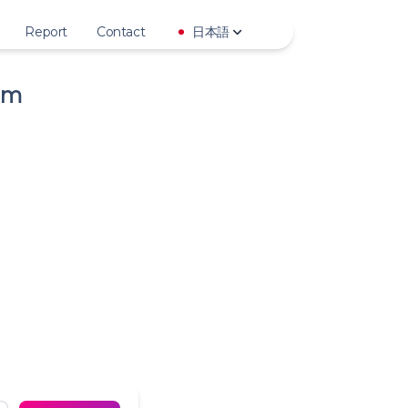
Report
Contact
日本語
am
 Story
Deutsch
Highlights
English
 Photo
Español
 Video
Français
 IGTV
Italiano
 Reels
日本語
Profile Photo
한국어
Polski
Português
Русский
Türkçe