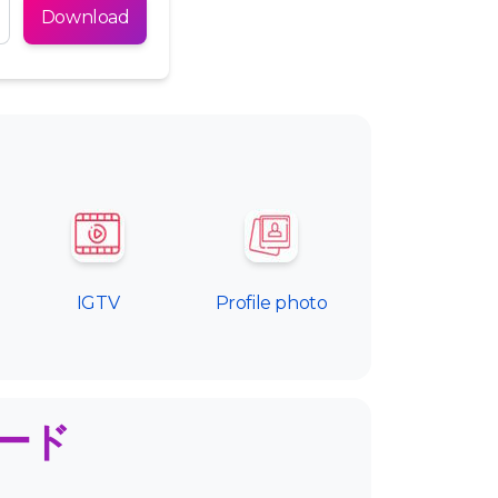
Tiếng Việt
Download
IGTV
Profile photo
ロード