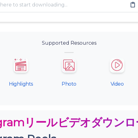
Supported Resources
Highlights
Photo
Video
agramリールビデオダウン