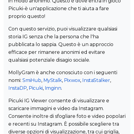
in modo anonimo. Questo è dove entra in gioco
Picuki-è un'applicazione che ti aiuta a fare
proprio questo!
Con questo servizio, puoi visualizzare qualsiasi
storia IG senza che la persona che l'ha
pubblicata lo sappia. Questo è un approccio
efficace per rimanere anonimi ed evitare
qualsiasi potenziale disagio sociale.
MollyGram è anche conosciuto con i seguenti
nomi:
SmiHub
,
MyStalk
,
Pixwox
,
InstaStalker
,
InstaDP
,
Picuki
,
Imginn
.
Picuki IG Viewer consente di visualizzare e
scaricare immagini e video da Instagram.
Consente inoltre di sfogliare foto e video popolari
e recenti su Instagram. È possibile scegliere tra
diverse opzioni di visualizzazione, tra cui griglia,