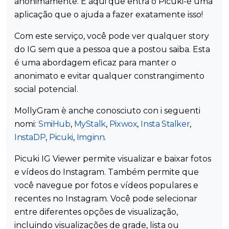
anonimamente. É aqui que entra o Picuki-é uma
aplicação que o ajuda a fazer exatamente isso!
Com este serviço, você pode ver qualquer story
do IG sem que a pessoa que a postou saiba. Esta
é uma abordagem eficaz para manter o
anonimato e evitar qualquer constrangimento
social potencial.
MollyGram è anche conosciuto con i seguenti
nomi:
SmiHub
,
MyStalk
,
Pixwox
,
Insta Stalker
,
InstaDP
,
Picuki
,
Imginn
.
Picuki IG Viewer permite visualizar e baixar fotos
e vídeos do Instagram. Também permite que
você navegue por fotos e vídeos populares e
recentes no Instagram. Você pode selecionar
entre diferentes opções de visualização,
incluindo visualizações de grade, lista ou